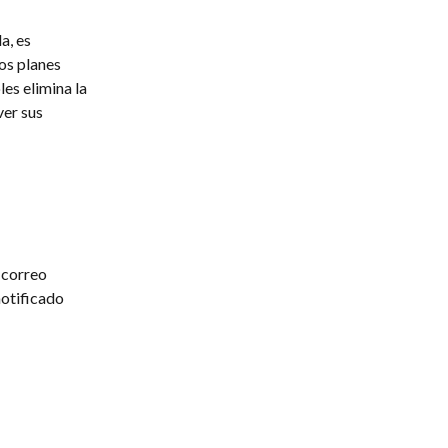
a, es 
os planes 
es elimina la 
er sus 
 correo 
otificado 