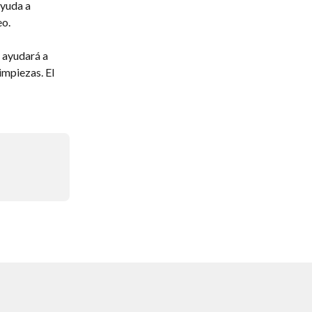
yuda a 
eo.
e ayudará a 
impiezas. El 