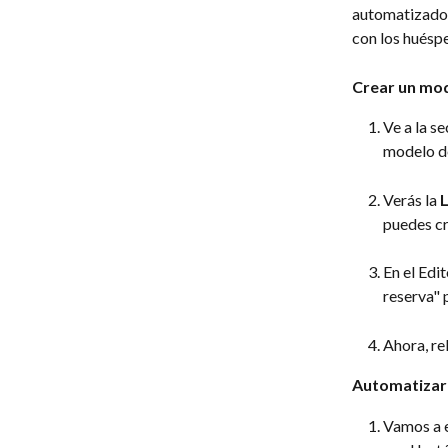
automatizados
con los huéspe
Crear un mod
Ve a la se
modelo de
Verás la 
L
puedes cr
En el Edi
reserva" 
Ahora, re
Automatizar 
Vamos a e