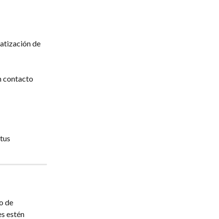
atización de 
n contacto 
tus 
o de 
s estén 