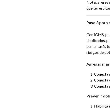
Nota:
 Si ere
que te resulta
Paso 3 para e
Con iGMS, pue
duplicados, pa
aumentarás tu
riesgos de dob
Agregar más 
Conecta 
Conecta 
Conecta 
Prevenir dob
Habilita e