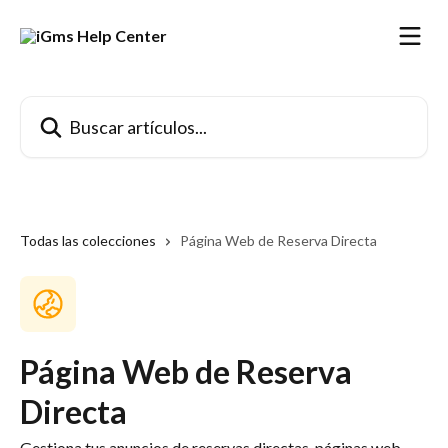
Ir al contenido principal
Buscar artículos...
Todas las colecciones
Página Web de Reserva Directa
Página Web de Reserva
Directa
Gestiona tus anuncios de reservas directas, páginas web,