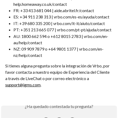
help.homeaway.co.uk/contact
FR: +33 413 681 044 | aide.abritel.fr/contact
ES: +34 911 238 313 | vrbo.com/es-es/ayuda/contact
IT: +39 680 335 200 | vrbo.com/it-it/aiuto/contact
PT: +351 213 665 077 | vrbo.com/pt-pt/ajuda/contact
AU: 1800 662 594 o +612 8015 2783 | vrbo.com/en-
au/help/contact
NZ: 09 909 7879 o +64 9801 1377 | vrbo.com/en-
nz/help/contact
Si tienes alguna pregunta sobre la integración de Vrbo, por 
favor contacta a nuestro equipo de Experiencia del Cliente 
a través de LiveChat o por correo electrónico a 
support@igms.com
.
¿Ha quedado contestada tu pregunta?