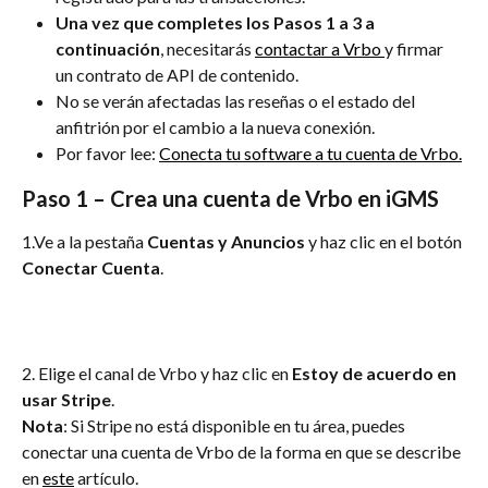
Una vez que completes los Pasos 1 a 3 a 
continuación
, necesitarás 
contactar a Vrbo 
y firmar 
un contrato de API de contenido.
No se verán afectadas las reseñas o el estado del 
anfitrión por el cambio a la nueva conexión.
Por favor lee: 
Conecta tu software a tu cuenta de Vrbo.
Paso 1 – Crea una cuenta de Vrbo en iGMS
1.Ve a la pestaña
 Cuentas y Anuncios
 y haz clic en el botón 
Conectar Cuenta
.
2. Elige el canal de Vrbo y haz clic en 
Estoy de acuerdo en 
usar Stripe
.
Nota
: Si Stripe no está disponible en tu área, puedes 
conectar una cuenta de Vrbo de la forma en que se describe 
en 
este
 artículo.