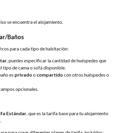
piso se encuentra el alojamiento.
tar/Baños
icos para cada tipo de habitación:
star
, puedes especificar la cantidad de huéspedes que 
l tipo de cama o sofá disponible.
baño es 
privado
 o 
compartido
 con otros huéspedes o 
 campos opcionales.
ifa Estándar
, que es la tarifa base para tu alojamiento 
.
ase para crear diferentes planes de tarifa, incluidos: