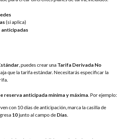
pedes
das
 (si aplica)
 anticipadas
Estándar
, puedes crear una 
Tarifa Derivada No 
ja que la tarifa estándar. Necesitarás especificar la 
rifa.
de reserva anticipada mínima y máxima
. Por ejemplo:
ven con 10 días de anticipación, marca la casilla de 
ngresa 
10
 junto al campo de 
Días
.