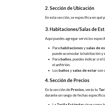
2. 
Sección de Ubicación
En esta sección, se especifica en qué 
3. 
Habitaciones/Salas de Es
Aquí puedes agregar servicios específ
Para 
habitaciones
 y 
salas de e
puede acomodar la habitación y e
Para 
baños
, puedes indicar si el 
el anfitrión.
Los 
baños
 y 
salas de estar
 son
4. 
Sección de Precios
En la sección de 
Precios
, verás tu 
Tar
durante un rango de fechas específico
La 
Tarifa Estándar
 sirve como b