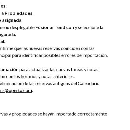
des
:
 a 
Propiedades
.
o asignada
.
 menú desplegable 
Fusionar feed con
 y seleccione la 
igurada.
al
:
firme que las nuevas reservas coinciden con las 
ncipal para identificar posibles errores de importación.
ramación
 para actualizar las nuevas tareas y notas, 
n con los horarios y notas anteriores.
a eliminación de las reservas antiguas del Calendario 
ams@operto.com
.
ervas y propiedades se hayan importado correctamente 