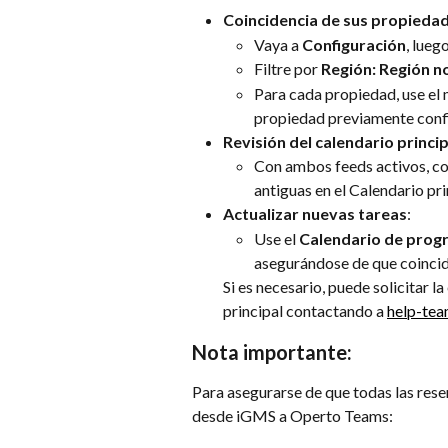
Coincidencia de sus propieda
Vaya a 
Configuración
, luego
Filtre por 
Región: Región n
Para cada propiedad, use el
propiedad previamente conf
Revisión del calendario princip
Con ambos feeds activos, con
antiguas en el Calendario pri
Actualizar nuevas tareas
:
Use el 
Calendario de prog
asegurándose de que coincida
Si es necesario, puede solicitar l
principal contactando a 
help-te
Nota importante:
Para asegurarse de que todas las res
desde iGMS a Operto Teams: