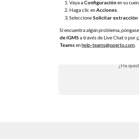
Vaya a 
Configuración
 en su cue
Haga clic en 
Acciones
.
Seleccione 
Solicitar extracció
Si encuentra algún problema, póngase 
de iGMS
 a través de Live Chat o por 
c
Teams
 en 
help-teams@operto.com
.
¿Ha qued