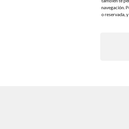
también te pe
navegación. P
o reservada, 