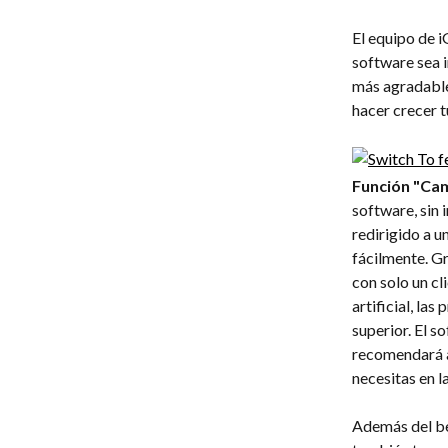
El equipo de i
software sea i
más agradable
hacer crecer 
Función "Cam
software, sin 
redirigido a u
fácilmente. Gr
con solo un cl
artificial, la
superior. El s
recomendará a
necesitas en l
Además del be