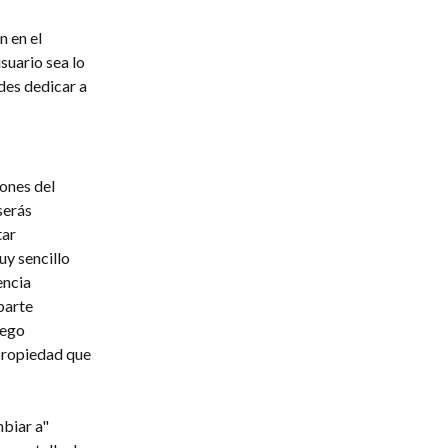
 en el 
suario sea lo 
es dedicar a 
ones del 
serás 
ar 
y sencillo 
encia 
parte 
uego 
propiedad que 
biar a" 