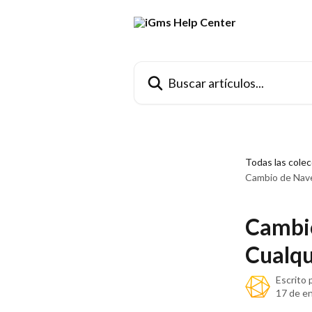
Ir al contenido principal
Buscar artículos...
Todas las cole
Cambio de Nave
Cambio
Cualqu
Escrito 
17 de e