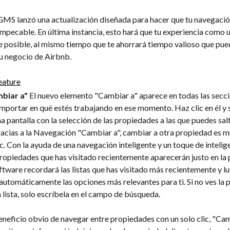
GMS lanzó una actualización diseñada para hacer que tu navegación
mpecable. En última instancia, esto hará que tu experiencia como u
 posible, al mismo tiempo que te ahorrará tiempo valioso que pued
tu negocio de Airbnb.
biar a"
 El nuevo elemento "Cambiar a" aparece en todas las secci
importar en qué estés trabajando en ese momento. Haz clic en él y 
na pantalla con la selección de las propiedades a las que puedes salt
acias a la Navegación "Cambiar a", cambiar a otra propiedad es mu
ic. Con la ayuda de una navegación inteligente y un toque de intelig
s propiedades que has visitado recientemente aparecerán justo en la 
oftware recordará las listas que has visitado más recientemente y l
utomáticamente las opciones más relevantes para ti. Si no ves la 
a lista, solo escríbela en el campo de búsqueda.
neficio obvio de navegar entre propiedades con un solo clic, "Cam